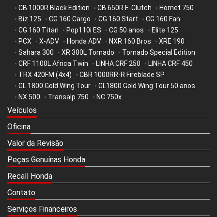
CB 1000R Black Edition
CB 650R E-Clutch
Hornet 750
•
•
•
Biz 125
CG 160 Cargo
CG 160 Start
CG 160 Fan
•
•
•
•
CG 160 Titan
Pop110i ES
CG 50 anos
Elite 125
•
•
•
•
PCX
X-ADV
Honda ADV
NXR 160 Bros
XRE 190
•
•
•
•
•
Sahara 300
XR 300L Tornado
Tornado Special Edition
•
•
•
CRF 1100L Africa Twin
LINHA CRF 250
LINHA CRF 450
•
•
•
TRX 420FM (4x4)
CBR 1000RR-R Fireblade SP
•
•
GL 1800 Gold Wing Tour
GL1800 Gold Wing Tour 50 anos
•
•
NX 500
Transalp 750
NC 750x
•
•
•
Veículos
Oficina
Valor da Revisão
Peças Genuínas Honda
Recall Honda
Contato
Serviços Financeiros