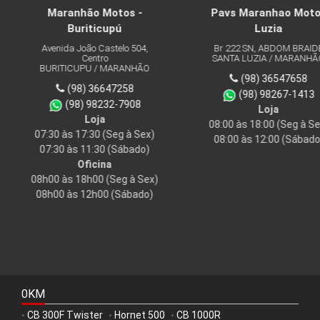
hão Motos -
Pavs Maranhao Motos
Pa
uriticupú
Luzia
João Castelo 504,
Br 222 SN, ABDOM BRAIDE
Av 
Centro
SANTA LUZIA / MARANHÃO
MA
UPU / MARANHÃO
(98) 36547658
8) 36647258
(98) 98267-1413
8) 98232-7908
Loja
Loja
08:00 às 18:00
(Seg à Sex)
 17:30
(Seg à Sex)
08:00 às 12:00
(Sábado)
08
s 11:30
(Sábado)
0
Oficina
18h00 (Seg à Sex)
 12h00 (Sábado)
0KM
CB 300F Twister
Hornet 500
CB 1000R
•
•
•