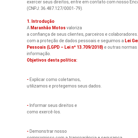
exercer seus direitos, entre em contato com nosso En
(CNPJ: 36.487.127/0001-79).
1. Introdução
A
Maranhão Motos
valoriza
a confiança de seus clientes, parceiros e colaborador
com a proteção de dados pessoais e seguimos a
Lei Ge
Pessoais (LGPD – Lei nº 13.709/2018)
e outras normas
informação.
Objetivos desta política:
-
Explicar como coletamos,
utilizamos e protegemos seus dados.
-
Informar seus direitos e
como exercê-los.
-
Demonstrar nosso
compromisso com a transparência e segurança.