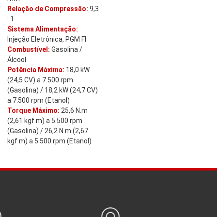
Relação de Compressão:
9,3
: 1
Sistema Alimentação:
Injeção Eletrônica, PGM FI
Combustível:
Gasolina /
Álcool
Potência Máxima:
18,0 kW
(24,5 CV) a 7.500 rpm
(Gasolina) / 18,2 kW (24,7 CV)
a 7.500 rpm (Etanol)
Torque Máximo:
25,6 N.m
(2,61 kgf.m) a 5.500 rpm
(Gasolina) / 26,2 N.m (2,67
kgf.m) a 5.500 rpm (Etanol)