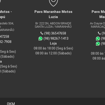
otos -
Pavs Maranhao Motos
Pavs Ma
upú
Luzia
Ma
stelo 504,
Br 222 SN, ABDOM BRAIDE
Av Dayse De
SANTA LUZIA / MARANHÃO
MARACAÇU
MARANHÃO
(98) 36547658
(9
47258
(98) 98267-1413
(98
32-7908
Loja
(98
08:00 às 18:00
(Seg à Sex)
Seg à Sex)
08:00 às 12:00
(Sábado)
08:00 às 
(Sábado)
08:00 às
a
(Seg à Sex)
 (Sábado)
0KM