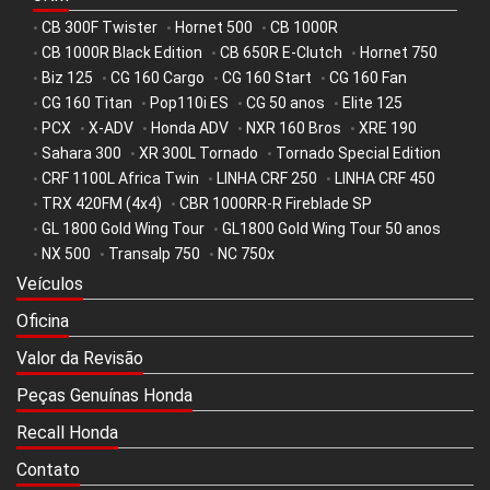
CB 300F Twister
Hornet 500
CB 1000R
•
•
•
CB 1000R Black Edition
CB 650R E-Clutch
Hornet 750
•
•
•
Biz 125
CG 160 Cargo
CG 160 Start
CG 160 Fan
•
•
•
•
CG 160 Titan
Pop110i ES
CG 50 anos
Elite 125
•
•
•
•
PCX
X-ADV
Honda ADV
NXR 160 Bros
XRE 190
•
•
•
•
•
Sahara 300
XR 300L Tornado
Tornado Special Edition
•
•
•
CRF 1100L Africa Twin
LINHA CRF 250
LINHA CRF 450
•
•
•
TRX 420FM (4x4)
CBR 1000RR-R Fireblade SP
•
•
GL 1800 Gold Wing Tour
GL1800 Gold Wing Tour 50 anos
•
•
NX 500
Transalp 750
NC 750x
•
•
•
Veículos
Oficina
Valor da Revisão
Peças Genuínas Honda
Recall Honda
Contato