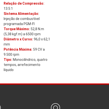
Relação de Compressão:
13.5:1
Sistema Alimentação:
Injeção de combustível
programada PGM-FI
Torque Máximo:
52,8 N.m
(5,38 kgf.m) a 6500 rpm
Diâmetro x Curso:
96,0 x 62,1
mm
Potência Máxima:
59 CV a
9.500 rpm
Tipo:
Monocilíndrico, quatro
tempos, arrefecimento
líquido