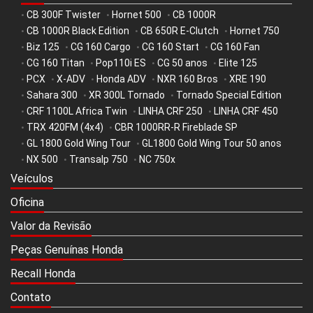
CB 300F Twister
Hornet 500
CB 1000R
•
•
•
CB 1000R Black Edition
CB 650R E-Clutch
Hornet 750
•
•
•
Biz 125
CG 160 Cargo
CG 160 Start
CG 160 Fan
•
•
•
•
CG 160 Titan
Pop110i ES
CG 50 anos
Elite 125
•
•
•
•
PCX
X-ADV
Honda ADV
NXR 160 Bros
XRE 190
•
•
•
•
•
Sahara 300
XR 300L Tornado
Tornado Special Edition
•
•
•
CRF 1100L Africa Twin
LINHA CRF 250
LINHA CRF 450
•
•
•
TRX 420FM (4x4)
CBR 1000RR-R Fireblade SP
•
•
GL 1800 Gold Wing Tour
GL1800 Gold Wing Tour 50 anos
•
•
NX 500
Transalp 750
NC 750x
•
•
•
Veículos
Oficina
Valor da Revisão
Peças Genuínas Honda
Recall Honda
Contato