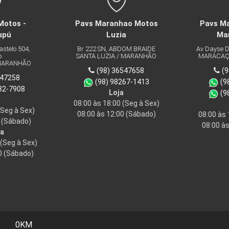
otos -
Pavs Maranhao Motos
Pavs Ma
upú
Luzia
Ma
stelo 504,
Br 222 SN, ABDOM BRAIDE
Av Dayse De
SANTA LUZIA / MARANHÃO
MARACAÇU
MARANHÃO
(98) 36547658
(9
47258
(98) 98267-1413
(98
32-7908
Loja
(98
08:00 às 18:00
(Seg à Sex)
Seg à Sex)
08:00 às 12:00
(Sábado)
08:00 às 
(Sábado)
08:00 às
a
(Seg à Sex)
 (Sábado)
0KM