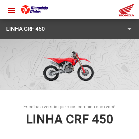
Toggle
navigation
LINHA CRF 450
Escolha a versão que mais combina com você
LINHA CRF 450