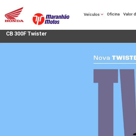
Oficina
Valor 
Veículos
CB 300F Twister