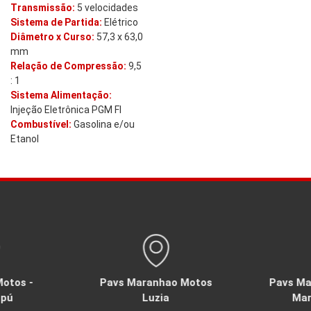
Transmissão:
5 velocidades
Sistema de Partida:
Elétrico
Diâmetro x Curso:
57,3 x 63,0
mm
Relação de Compressão:
9,5
: 1
Sistema Alimentação:
Injeção Eletrônica PGM FI
Combustível:
Gasolina e/ou
Etanol
otos -
Pavs Maranhao Motos
Pavs Ma
upú
Luzia
Ma