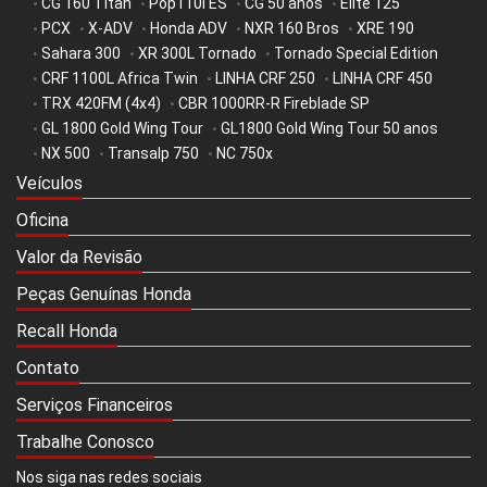
CG 160 Titan
Pop110i ES
CG 50 anos
Elite 125
•
•
•
•
PCX
X-ADV
Honda ADV
NXR 160 Bros
XRE 190
•
•
•
•
•
Sahara 300
XR 300L Tornado
Tornado Special Edition
•
•
•
CRF 1100L Africa Twin
LINHA CRF 250
LINHA CRF 450
•
•
•
TRX 420FM (4x4)
CBR 1000RR-R Fireblade SP
•
•
GL 1800 Gold Wing Tour
GL1800 Gold Wing Tour 50 anos
•
•
NX 500
Transalp 750
NC 750x
•
•
•
Veículos
Oficina
Valor da Revisão
Peças Genuínas Honda
Recall Honda
Contato
Serviços Financeiros
Trabalhe Conosco
Nos siga nas redes sociais