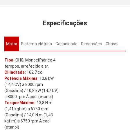
Especificações
Motor
Sistema elétrico
Capacidade
Dimensões
Chassi
Tipo:
OHC, Monocilíndrico 4
tempos, arrefecido a ar.
Cilindrada:
162,7 cc
Potência Máxima:
10,6 kW
(14,4 CV) a 8000 rpm
(Gasolina) / 10,8 kW (14,7 CV)
a 8000 rpm Álcool (etanol)
Torque Máximo:
13,8 N.m
(1,41 kgf.m) a 6750 rpm
(Gasolina) / 14,0 N.m (1,43
kgf.m) a 6750 rpm Álcool
(etanol)