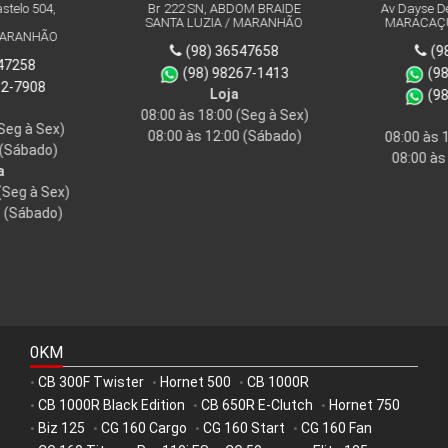
stelo 504,
Br 222 SN, ABDOM BRAIDE
Av Dayse De
SANTA LUZIA / MARANHÃO
MARACAÇU
MARANHÃO
(98) 36547658
(9
47258
(98) 98267-1413
(98
32-7908
Loja
(98
08:00 às 18:00
(Seg à Sex)
Seg à Sex)
08:00 às 12:00
(Sábado)
08:00 às 
(Sábado)
08:00 às
a
(Seg à Sex)
 (Sábado)
0KM
CB 300F Twister
Hornet 500
CB 1000R
•
•
•
CB 1000R Black Edition
CB 650R E-Clutch
Hornet 750
•
•
•
Biz 125
CG 160 Cargo
CG 160 Start
CG 160 Fan
•
•
•
•