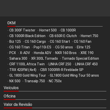
0KM
CB 300F Twister
Hornet 500
CB 1000R
•
•
•
CB 1000R Black Edition
CB 650R E-Clutch
Hornet 750
•
•
•
Biz 125
CG 160 Cargo
CG 160 Start
CG 160 Fan
•
•
•
•
CG 160 Titan
Pop110i ES
CG 50 anos
Elite 125
•
•
•
•
PCX
X-ADV
Honda ADV
NXR 160 Bros
XRE 190
•
•
•
•
•
Sahara 300
XR 300L Tornado
Tornado Special Edition
•
•
•
CRF 1100L Africa Twin
LINHA CRF 250
LINHA CRF 450
•
•
•
TRX 420FM (4x4)
CBR 1000RR-R Fireblade SP
•
•
GL 1800 Gold Wing Tour
GL1800 Gold Wing Tour 50 anos
•
•
NX 500
Transalp 750
NC 750x
•
•
•
Veículos
Oficina
Valor da Revisão