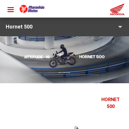
Toggle
navigation
Hornet 500
HORNET
500