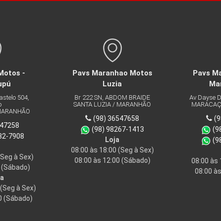
otos -
Pavs Maranhao Motos
Pavs Ma
upú
Luzia
Ma
stelo 504,
Br 222 SN, ABDOM BRAIDE
Av Dayse De
SANTA LUZIA / MARANHÃO
MARACAÇU
MARANHÃO
(98) 36547658
(9
47258
(98) 98267-1413
(98
32-7908
Loja
(98
08:00 às 18:00
(Seg à Sex)
Seg à Sex)
08:00 às 12:00
(Sábado)
08:00 às 
(Sábado)
08:00 às
a
(Seg à Sex)
 (Sábado)