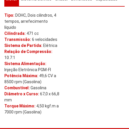
Tipo:
DOHC, Dois cilindros, 4
tempos, arrefecimento
líquido
Cilindrada:
471 cc
Transmissão:
6 velocidades
Sistema de Partida:
Elétrica
Relação de Compressão:
10.7:1
Sistema Alimentação:
Injeção Eletrônica PGM-FI
Potência Máxima:
49,6 CV a
8500 rpm (Gasolina)
Combustível:
Gasolina
Diâmetro x Curso:
67,0 x 66,8
mm
Torque Máximo:
4,50 kgf.m a
7000 rpm (Gasolina)