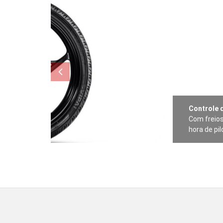
Controle 
Com freios
hora de pil