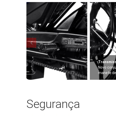
Transmis
Novo conju
manete de 
Segurança