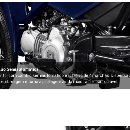
são Semiautomática
nto, com câmbio semiautomático e rotativo de 4 marchas. Dispensa a
embreagem e torna a pilotagem ainda mais fácil e confortável.