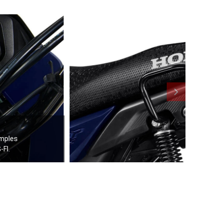
imples
-FI.