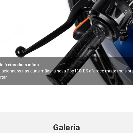
de freios duas mãos
 acionados nas duas mãos, a nova Pop110i ES oferece muito mais pra
otar.
Galeria